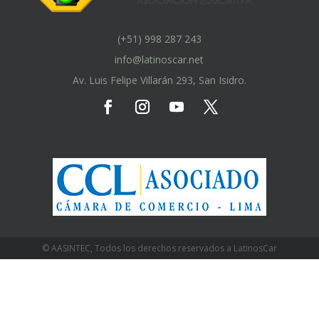
(+51) 998 287 243
info@latinoscar.net
Av. Luis Felipe Villarán 293, San Isidro.
© AASINTEC, Todos los derechos reservados a LatinosCar