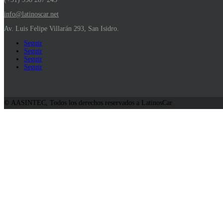
info@latinoscar.net
Av. Luis Felipe Villarán 293, San Isidro.
Seguir
Seguir
Seguir
Seguir
© AASINTEC, Todos los derechos reservados a LatinosCar