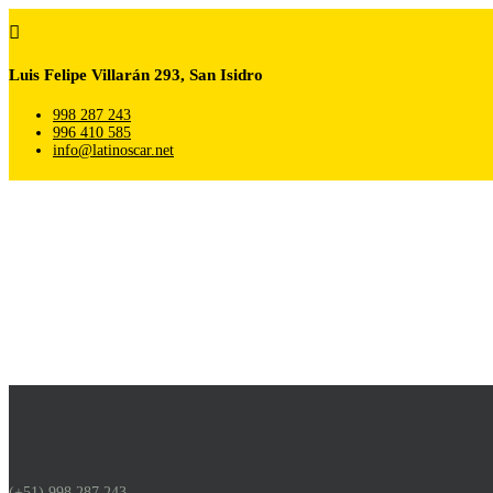

Luis Felipe Villarán 293, San Isidro
998 287 243
996 410 585
info@latinoscar.net
(+51) 998 287 243