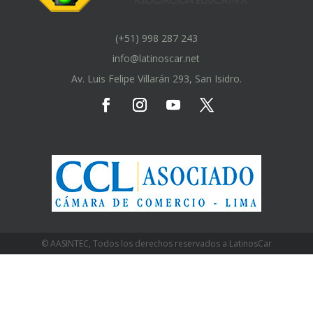
(+51) 998 287 243
info@latinoscar.net
Av. Luis Felipe Villarán 293, San Isidro.
© AASINTEC, Todos los derechos reservados a LatinosCar