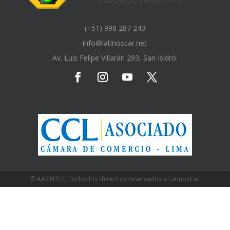
(+51) 998 287 243
info@latinoscar.net
Av. Luis Felipe Villarán 293, San Isidro.
© AASINTEC, Todos los derechos reservados a LatinosCar