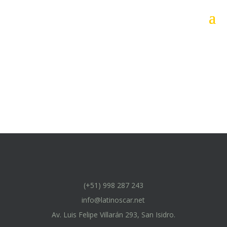
(+51) 998 287 243
info@latinoscar.net
Av. Luis Felipe Villarán 293, San Isidro.