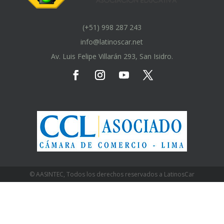
(+51) 998 287 243
info@latinoscar.net
Av. Luis Felipe Villarán 293, San Isidro.
© AASINTEC, Todos los derechos reservados a LatinosCar