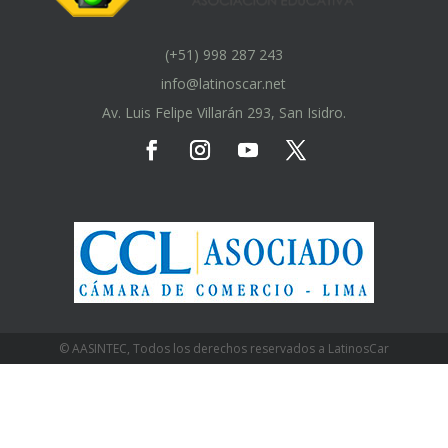
(+51) 998 287 243
info@latinoscar.net
Av. Luis Felipe Villarán 293, San Isidro.
© AASINTEC, Todos los derechos reservados a LatinosCar