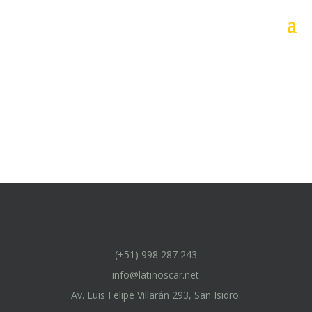
(+51) 998 287 243
info@latinoscar.net
Av. Luis Felipe Villarán 293, San Isidro.