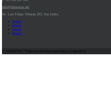
info@latinoscar.net
Av. Luis Felipe Villarán 293, San Isidro.
Seguir
Seguir
Seguir
Seguir
© AASINTEC, Todos los derechos reservados a LatinosCar