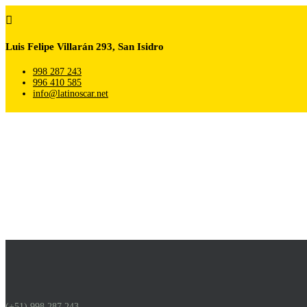

Luis Felipe Villarán 293, San Isidro
998 287 243
996 410 585
info@latinoscar.net
(+51) 998 287 243