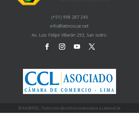
(+51) 998 287 243
info@latinoscar.net
Av. Luis Felipe Villarán 293, San Isidro.
© AASINTEC, Todos los derechos reservados a LatinosCar