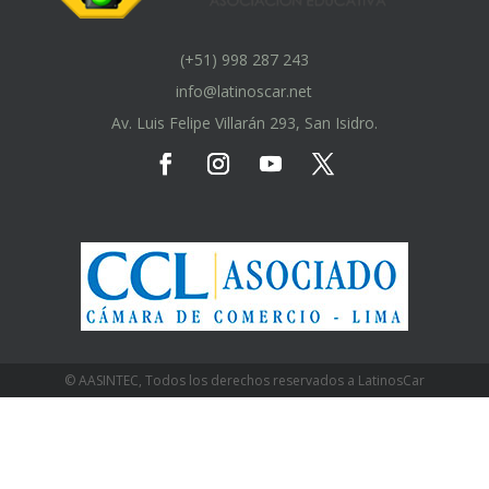
(+51) 998 287 243
info@latinoscar.net
Av. Luis Felipe Villarán 293, San Isidro.
© AASINTEC, Todos los derechos reservados a LatinosCar