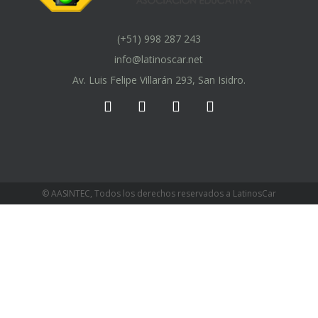
(+51) 998 287 243
info@latinoscar.net
Av. Luis Felipe Villarán 293, San Isidro.
© AASINTEC, Todos los derechos reservados a LatinosCar