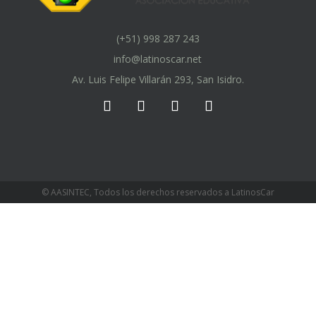
(+51) 998 287 243
info@latinoscar.net
Av. Luis Felipe Villarán 293, San Isidro.
© AASINTEC, Todos los derechos reservados a LatinosCar