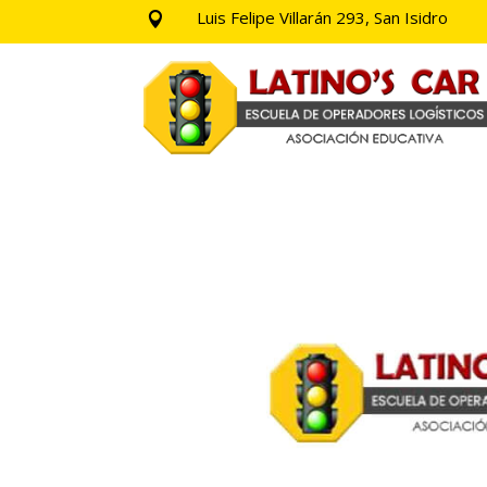
Luis Felipe Villarán 293, San Isidro
