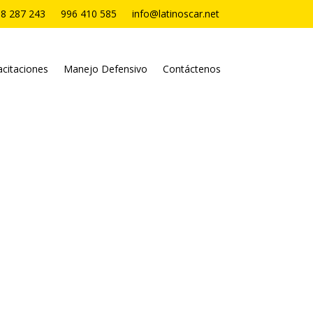
8 287 243
996 410 585
info@latinoscar.net
citaciones
Manejo Defensivo
Contáctenos