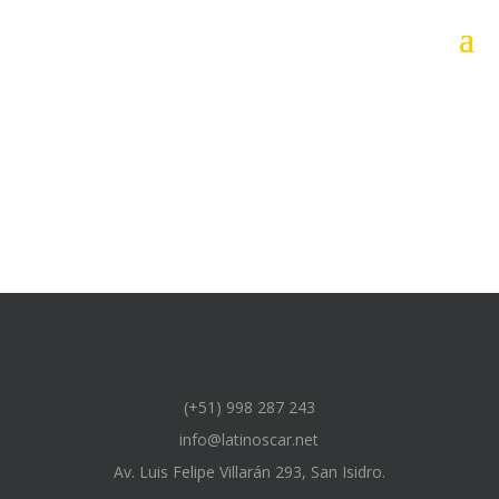
(+51) 998 287 243
info@latinoscar.net
Av. Luis Felipe Villarán 293, San Isidro.