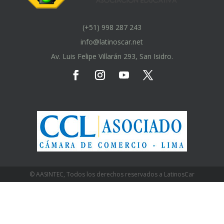
(+51) 998 287 243
info@latinoscar.net
Av. Luis Felipe Villarán 293, San Isidro.
© AASINTEC, Todos los derechos reservados a LatinosCar