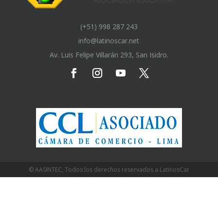
(+51) 998 287 243
info@latinoscar.net
Av. Luis Felipe Villarán 293, San Isidro.
© AASINTEC, Todos los derechos reservados a LatinosCar