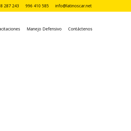
8 287 243
996 410 585
info@latinoscar.net
citaciones
Manejo Defensivo
Contáctenos