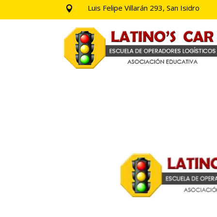
Luis Felipe Villarán 293, San Isidro
