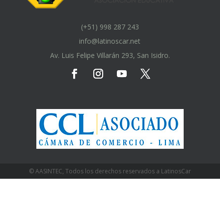
(+51) 998 287 243
info@latinoscar.net
Av. Luis Felipe Villarán 293, San Isidro.
© AASINTEC, Todos los derechos reservados a LatinosCar