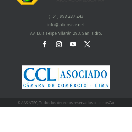
(+51) 998 287 243
info@latinoscar.net
Av. Luis Felipe Villarán 293, San Isidro.
© AASINTEC, Todos los derechos reservados a LatinosCar