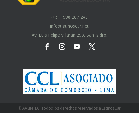
(+51) 998 287 243
info@latinoscar.net
Av. Luis Felipe Villarán 293, San Isidro.
© AASINTEC, Todos los derechos reservados a LatinosCar