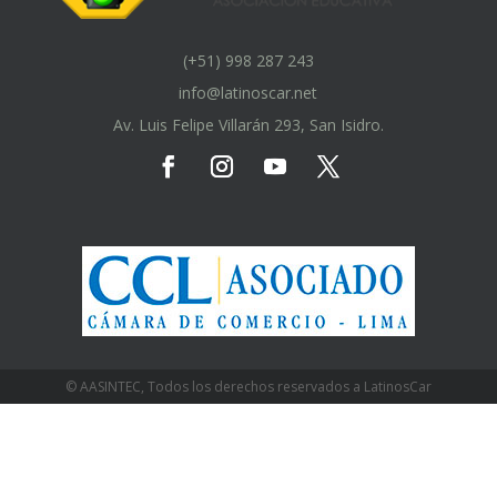
(+51) 998 287 243
info@latinoscar.net
Av. Luis Felipe Villarán 293, San Isidro.
© AASINTEC, Todos los derechos reservados a LatinosCar