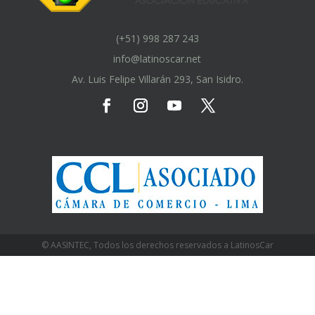
(+51) 998 287 243
info@latinoscar.net
Av. Luis Felipe Villarán 293, San Isidro.
© AASINTEC, Todos los derechos reservados a LatinosCar