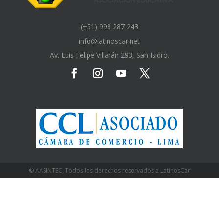
(+51) 998 287 243
info@latinoscar.net
Av. Luis Felipe Villarán 293, San Isidro.
© AASINTEC, Todos los derechos reservados a LatinosCar