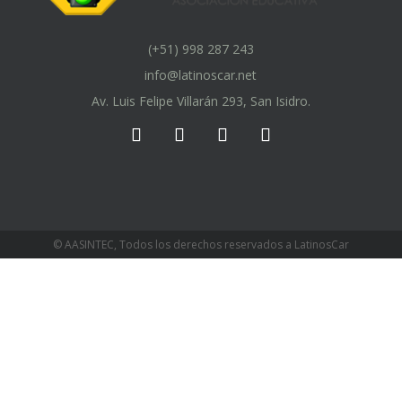
(+51) 998 287 243
info@latinoscar.net
Av. Luis Felipe Villarán 293, San Isidro.
© AASINTEC, Todos los derechos reservados a LatinosCar