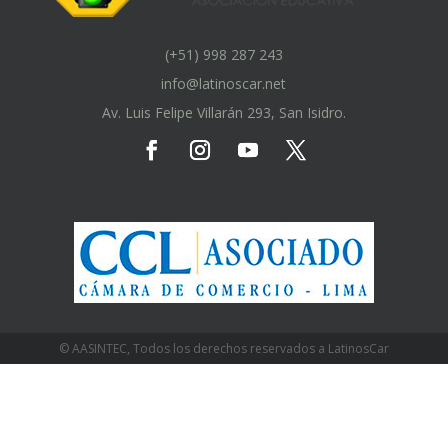
(+51) 998 287 243
info@latinoscar.net
Av. Luis Felipe Villarán 293, San Isidro.
© AASINTEC, Todos los derechos reservados a LatinosCar