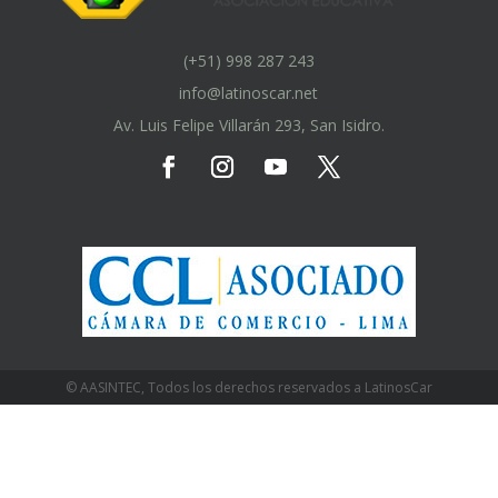
(+51) 998 287 243
info@latinoscar.net
Av. Luis Felipe Villarán 293, San Isidro.
© AASINTEC, Todos los derechos reservados a LatinosCar