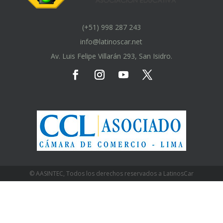
(+51) 998 287 243
info@latinoscar.net
Av. Luis Felipe Villarán 293, San Isidro.
© AASINTEC, Todos los derechos reservados a LatinosCar