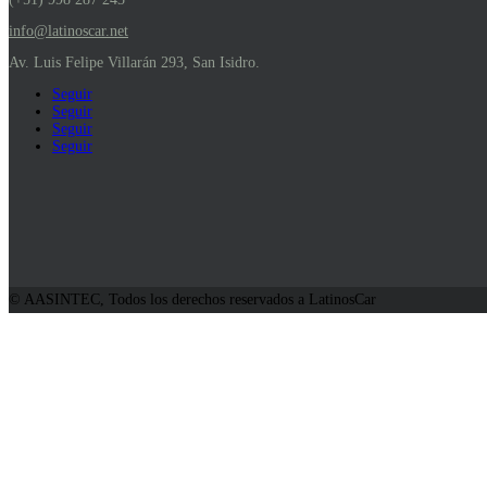
info@latinoscar.net
Av. Luis Felipe Villarán 293, San Isidro.
Seguir
Seguir
Seguir
Seguir
© AASINTEC, Todos los derechos reservados a LatinosCar