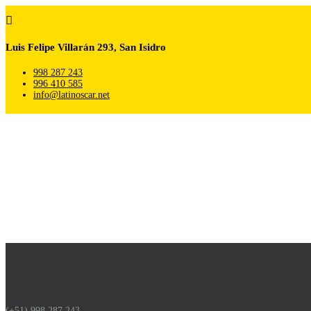

Luis Felipe Villarán 293, San Isidro
998 287 243
996 410 585
info@latinoscar.net
(+51) 998 287 243