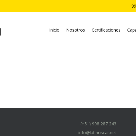
99
Inicio
Nosotros
Certificaciones
Capa
(+51) 998 287 243
info@latinoscar.net