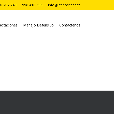
8 287 243
996 410 585
info@latinoscar.net
citaciones
Manejo Defensivo
Contáctenos