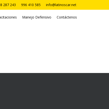
8 287 243
996 410 585
info@latinoscar.net
citaciones
Manejo Defensivo
Contáctenos