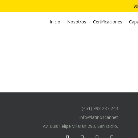
99
Inicio
Nosotros
Certificaciones
Capa
(+51) 998 287 243
info@latinoscar.net
Av. Luis Felipe Villarán 293, San Isidro.