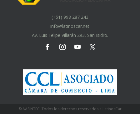
(+51) 998 287 243
info@latinoscar.net
Av. Luis Felipe Villarán 293, San Isidro.
© AASINTEC, Todos los derechos reservados a LatinosCar