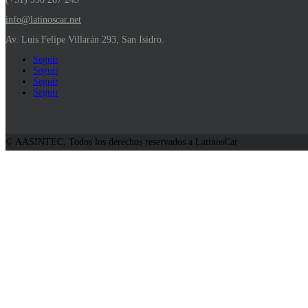
info@latinoscar.net
Av. Luis Felipe Villarán 293, San Isidro.
Seguir
Seguir
Seguir
Seguir
© AASINTEC, Todos los derechos reservados a LatinosCar