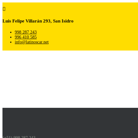

Luis Felipe Villarán 293, San Isidro
998 287 243
996 410 585
info@latinoscar.net
(+51) 998 287 243