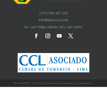
(+51) 998 287 243
info@latinoscar.net
Av. Luis Felipe Villarán 293, San Isidro.
© AASINTEC, Todos los derechos reservados a LatinosCar