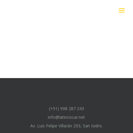
(+51) 998 287 243
info@latinoscar.net
Av. Luis Felipe Villarán 293, San Isidro.