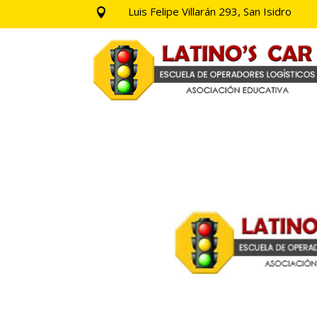
Luis Felipe Villarán 293, San Isidro
