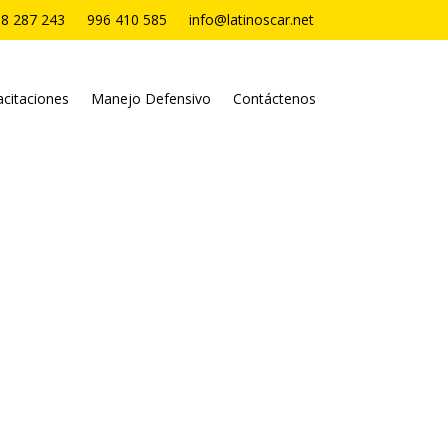
8 287 243
996 410 585
info@latinoscar.net
citaciones
Manejo Defensivo
Contáctenos