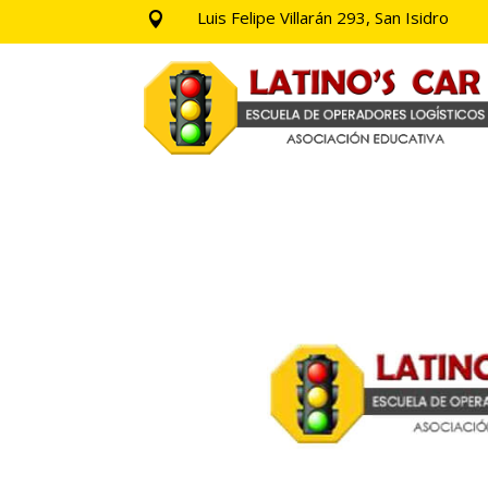
Luis Felipe Villarán 293, San Isidro
