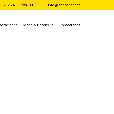
8 287 243
996 410 585
info@latinoscar.net
citaciones
Manejo Defensivo
Contáctenos