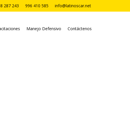
8 287 243
996 410 585
info@latinoscar.net
citaciones
Manejo Defensivo
Contáctenos