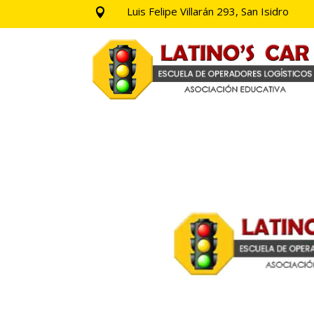
Luis Felipe Villarán 293, San Isidro
